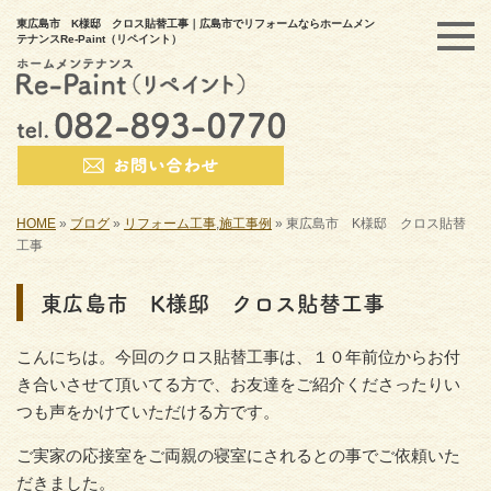
東広島市 K様邸 クロス貼替工事｜広島市でリフォームならホームメン
テナンスRe-Paint（リペイント）
HOME
»
ブログ
»
リフォーム工事
,
施工事例
»
東広島市 K様邸 クロス貼替
工事
東広島市 K様邸 クロス貼替工事
こんにちは。今回のクロス貼替工事は、１０年前位からお付
き合いさせて頂いてる方で、お友達をご紹介くださったりい
つも声をかけていただける方です。
ご実家の応接室をご両親の寝室にされるとの事でご依頼いた
だきました。